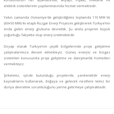
kurulumunun her aşamasında, altyapı, inşaat, mekanik ve
elektrik sistemlerinin yapılanmasında hizmet vermektedir.
Yakın zamanda Osmaniye’de geliştirdiğimiz toplamda 110 MW lık
(60+50 MW) iki etaplı Rüzgar Enerji Projesini geliştirerek Türkiye’nin
önde gelen enerji grubuna devrettik. Şu anda projenin büyük
çoğunluğu faliyette olup enerji üretmektedir.
Doyap olarak Türkiye’nin çeşitli bölgelerinde proje geliştirme
çalışmalarımıza devam etmekteyiz. Güneş enerjisi ve biogaz
sistemleri konusunda proje geliştirme ve danışmanlık hizmetleri
vermekteyiz.
Şirketimiz, içinde bulunduğu projelerde, yenilenebilir enerji
kaynaklarını kullanarak, doğaya ve gelecek nesillere temiz bir
dünya devretme sorumluluğunu yerine getirmeye çalışmaktadır.