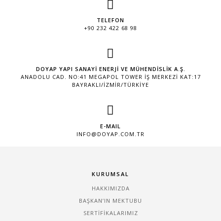
TELEFON
+90 232 422 68 98
DOYAP YAPI SANAYİ ENERJİ VE MÜHENDİSLİK A.Ş.
ANADOLU CAD. NO:41 MEGAPOL TOWER İŞ MERKEZI KAT:17
BAYRAKLI/İZMİR/TÜRKİYE
E-MAIL
INFO@DOYAP.COM.TR
KURUMSAL
HAKKIMIZDA
BAŞKAN’IN MEKTUBU
SERTIFIKALARIMIZ