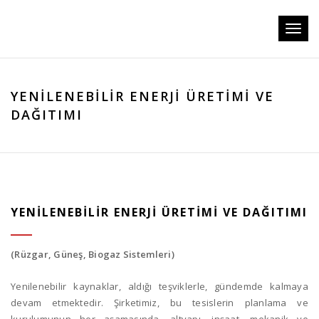
Toggl
naviga
YENILENEBILIR ENERJI ÜRETIMI VE
DAĞITIMI
YENILENEBILIR ENERJI ÜRETIMI VE DAĞITIMI
(Rüzgar, Güneş, Biogaz Sistemleri)
Yenilenebilir kaynaklar, aldığı teşviklerle, gündemde kalmaya
devam etmektedir. Şirketimiz, bu tesislerin planlama ve