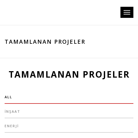
Toggl
naviga
TAMAMLANAN PROJELER
TAMAMLANAN PROJELER
ALL
İNŞAAT
ENERJI