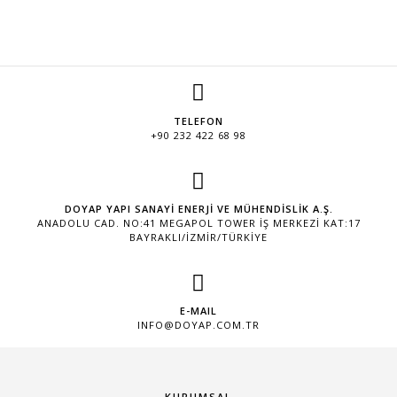
TELEFON
+90 232 422 68 98
DOYAP YAPI SANAYİ ENERJİ VE MÜHENDİSLİK A.Ş.
ANADOLU CAD. NO:41 MEGAPOL TOWER İŞ MERKEZI KAT:17
BAYRAKLI/İZMİR/TÜRKİYE
E-MAIL
INFO@DOYAP.COM.TR
KURUMSAL