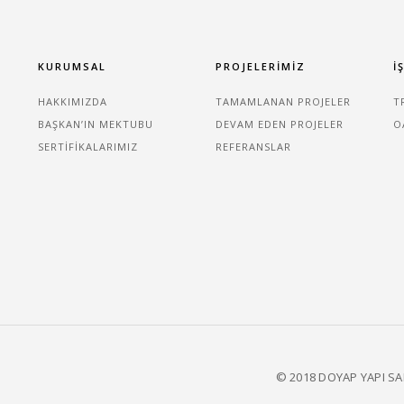
KURUMSAL
PROJELERİMİZ
İ
HAKKIMIZDA
TAMAMLANAN PROJELER
T
BAŞKAN’IN MEKTUBU
DEVAM EDEN PROJELER
O
SERTIFIKALARIMIZ
REFERANSLAR
© 2018 DOYAP YAPI SAN