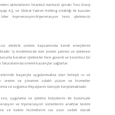
emleri aktivitelerini İstanbul merkezli iştiraki Tres Enerji
yap A.Ş. ve Global Yatırım Holding ortaklığı ile kurulan
lider kojenerasyon/trijenerasyon tesis işletmecisi
nssız elektrik üretimi kapsamında kendi enerjilerini
tadır. İş modelimizde tüm sistem yatırımı ve işletmesi
. Bununla beraber işletmeler hem güvenli ve kesintisiz bir
i faturalarında önemli kazançlar sağlarlar.
lkelerinde başarıyla uygulanmakta olan birleşik ısı ve
rji üretim ve yönetimi odaklı çözüm ve hizmetler
ısıtma ve soğutma ihtiyaçlarını tümüyle karşılamaktadır.
 sıra, uygulama ve işletme bütçelerini de bütünüyle
erasyon ve trijenerasyon sistemlerini anahtar teslimi
etme ve bakım hizmetlerini ise uzun vadeli olarak