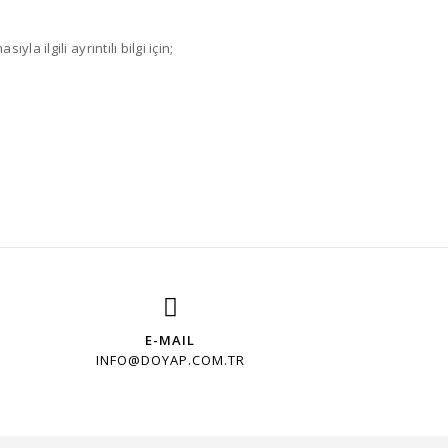
ıyla ilgili ayrıntılı bilgi için;
E-MAIL
INFO@DOYAP.COM.TR