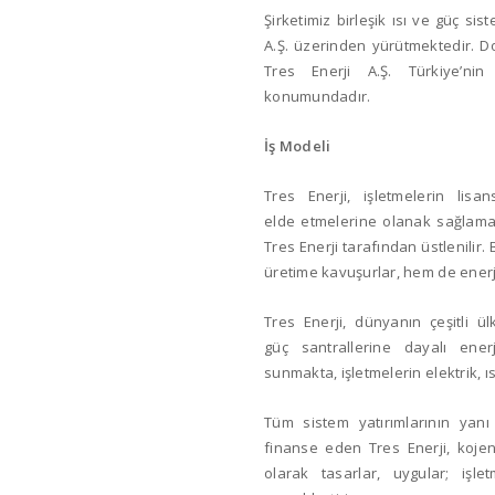
Şirketimiz birleşik ısı ve güç sist
A.Ş. üzerinden yürütmektedir. Do
Tres Enerji A.Ş. Türkiye’nin 
konumundadır.
İş Modeli
Tres Enerji, işletmelerin lisa
elde etmelerine olanak sağlamak
Tres Enerji tarafından üstlenilir
üretime kavuşurlar, hem de enerj
Tres Enerji, dünyanın çeşitli ü
güç santrallerine dayalı ene
sunmakta, işletmelerin elektrik, 
Tüm sistem yatırımlarının yanı
finanse eden Tres Enerji, kojen
olarak tasarlar, uygular; işl