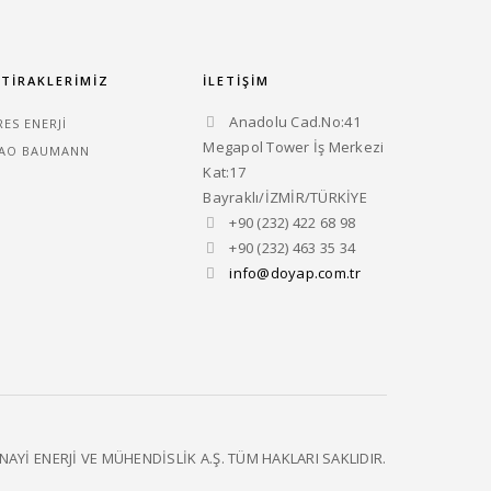
ŞTİRAKLERİMİZ
İLETİŞİM
Anadolu Cad.No:41
RES ENERJI
Megapol Tower İş Merkezi
AO BAUMANN
Kat:17
Bayraklı/İZMİR/TÜRKİYE
+90 (232) 422 68 98
+90 (232) 463 35 34
info@doyap.com.tr
AYİ ENERJİ VE MÜHENDİSLİK A.Ş. TÜM HAKLARI SAKLIDIR.