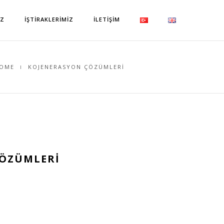
IZ
İŞTIRAKLERIMIZ
İLETIŞIM
OME
KOJENERASYON ÇÖZÜMLERI
ÇÖZÜMLERI