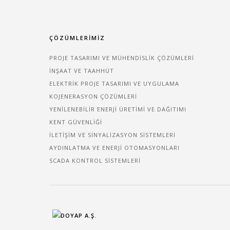
ÇÖZÜMLERİMİZ
PROJE TASARIMI VE MÜHENDISLIK ÇÖZÜMLERI
İNŞAAT VE TAAHHÜT
ELEKTRIK PROJE TASARIMI VE UYGULAMA
KOJENERASYON ÇÖZÜMLERI
YENILENEBILIR ENERJI ÜRETIMI VE DAĞITIMI
KENT GÜVENLIĞI
İLETIŞIM VE SINYALIZASYON SISTEMLERI
AYDINLATMA VE ENERJI OTOMASYONLARI
SCADA KONTROL SISTEMLERI